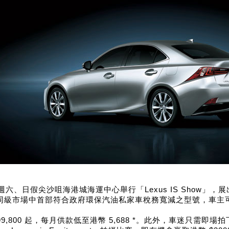
六、日假尖沙咀海港城海運中心舉行「Lexus IS Show」，展出全新 Le
h 是本港同級市場中首部符合政府環保汽油私家車稅務寬減之型號，車主可
9,800 起，每月供款低至港幣 5,688 *。此外，車迷只需即場拍下 Lexu