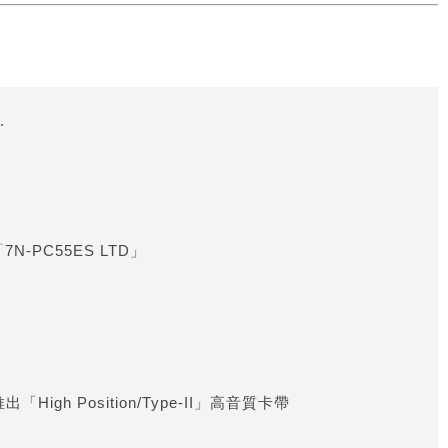
.
7N-PC55ES LTD」
h Position/Type-II」高音質卡帶