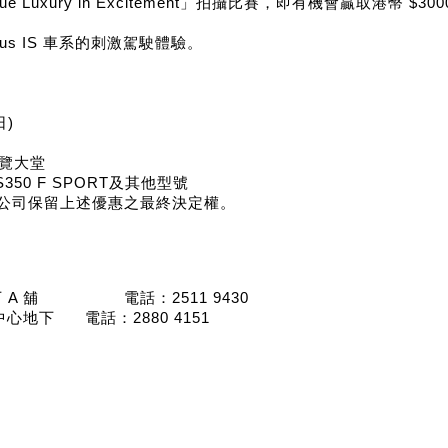
 True Luxury in Excitement」拍攝比賽，即有機會贏取港幣 $3
s IS 車系的刺激駕駛體驗。
日)
覽大堂
IS350 F SPORT及其他型號
有限公司保留上述優惠之最終決定權。
 A 舖
電話：2511 9430
達中心地下
電話：2880 4151