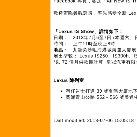
Facebook 專頁，參加「All New IS
歡迎駕臨參觀選購，率先感受全新 Lexu
「Lexus IS Show」詳情如下：
日期：
2013年7月6至7日 (本週六、
時間：
上午11時至晚上8時
地點：
九龍尖沙咀海港城海運大廈展
展出型號： Lexus IS250、IS300h、
*以 72 個月供款期計算, 皇冠汽車
Lexus 陳列室
灣仔告士打道 39 號夏愨大廈地下
葵涌青山公路 552－566 號美
Last modified: 2013-07-06 15:05:18