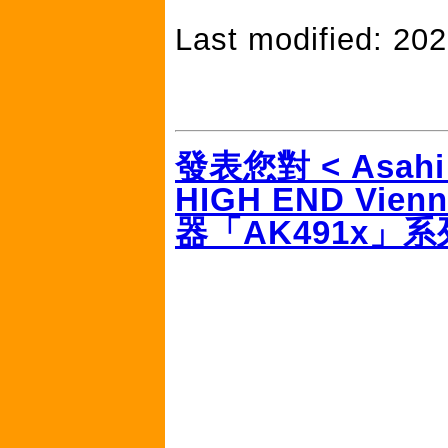
Last modified: 20
發表您對 < Asahi
HIGH END Vi
器「AK491x」系