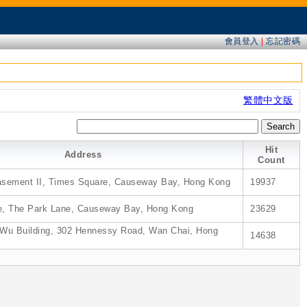
會員登入
|
忘記密碼
繁體中文版
Hit
Address
Count
sement II, Times Square, Causeway Bay, Hong Kong
19937
se, The Park Lane, Causeway Bay, Hong Kong
23629
Wu Building, 302 Hennessy Road, Wan Chai, Hong
14638