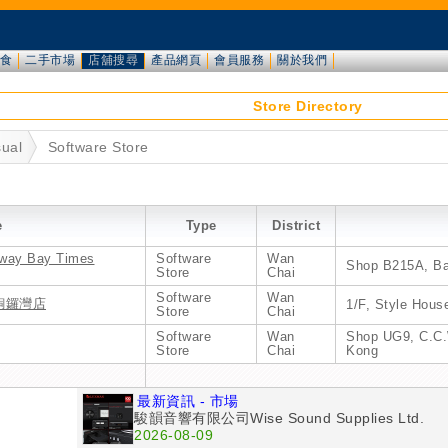
食
二手市場
店舖搜尋
產品網頁
會員服務
關於我們
Store Directory
sual
Software Store
e
Type
District
ay Bay Times
Software
Wan
Shop B215A, Ba
Store
Chai
Software
Wan
V 銅鑼灣店
1/F, Style Hou
Store
Chai
Software
Wan
Shop UG9, C.C.
Store
Chai
Kong
最新資訊 - 市場
駿韻音響有限公司Wise Sound Supplies Ltd.
2026-08-09