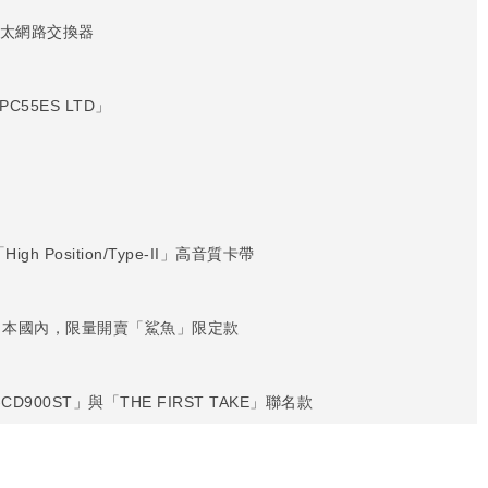
級乙太網路交換器
PC55ES LTD」
osition/Type-II」高音質卡帶
之日」在日本國內，限量開賣「鯊魚」限定款
D900ST」與「THE FIRST TAKE」聯名款