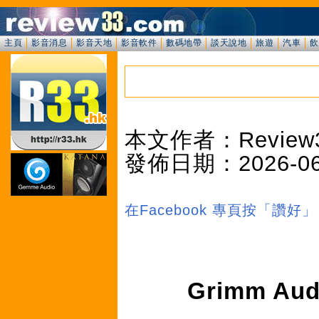
主頁
影音消息
影音天地
影音軟件
數碼地帶
談天說地
旅遊
汽車
飲
本文作者：Review
發佈日期：2026-06-1
在Facebook 專頁按「讚
Grimm A