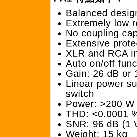
Balanced desig
Extremely low r
No coupling cap
Extensive protec
XLR and RCA i
Auto on/off func
Gain: 26 dB or 
Linear power su
switch
Power: >200 W 
THD: <0.0001 %
SNR: 96 dB (1 
Weight: 15 kg