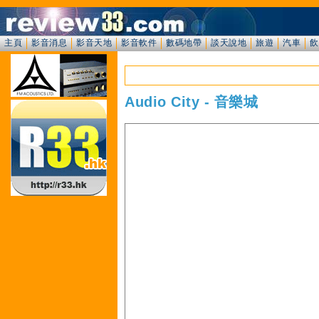
主頁
影音消息
影音天地
影音軟件
數碼地帶
談天說地
旅遊
汽車
飲
Audio City - 音樂城