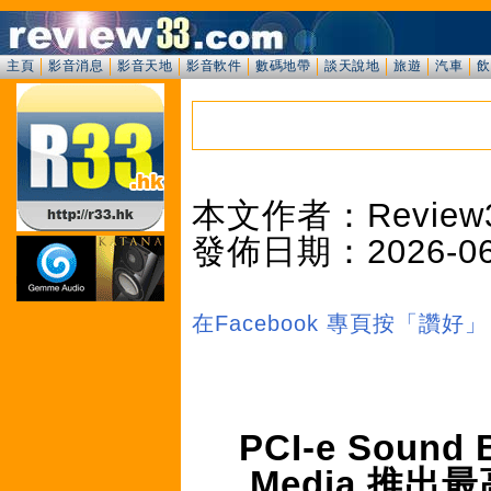
主頁
影音消息
影音天地
影音軟件
數碼地帶
談天說地
旅遊
汽車
飲
本文作者：Review
發佈日期：2026-06-0
在Facebook 專頁按「讚
PCI-e Sound 
Media 推