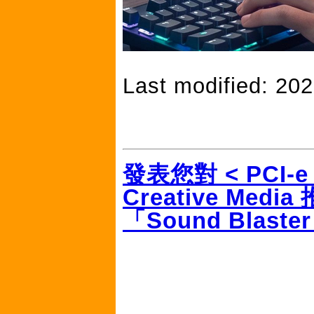
Last modified: 20
發表您對 < PCI-e 
Creative M
「Sound Blaste